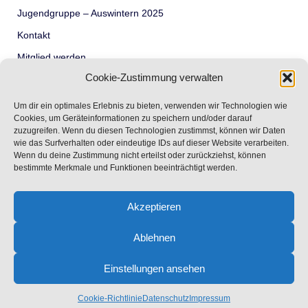
Jugendgruppe – Auswintern 2025
Kontakt
Mitglied werden
Cookie-Zustimmung verwalten
Termine
Über Uns – Wir der FSCK
Um dir ein optimales Erlebnis zu bieten, verwenden wir Technologien wie
Cookies, um Geräteinformationen zu speichern und/oder darauf
Unser Revier – der Rursee
zuzugreifen. Wenn du diesen Technologien zustimmst, können wir Daten
wie das Surfverhalten oder eindeutige IDs auf dieser Website verarbeiten.
Unsere Jugend
Wenn du deine Zustimmung nicht erteilst oder zurückziehst, können
Vorstand
bestimmte Merkmale und Funktionen beeinträchtigt werden.
Akzeptieren
Ablehnen
Copyright 2024 Ford-Segel-Club Köln e.V.
Einstellungen ansehen
Impressum
Datenschutz
Kontakt
Cookie-Richtlinie (EU)
Cookie-Richtlinie
Datenschutz
Impressum
Powered by
Tempera
&
WordPress.