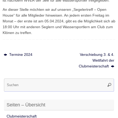
ist nachdem WVER der See für alle Wassersportler freigegeben.
An dieser Stelle möchten wir auf unseren „Segelertreff – Open
House“ für alle Mitglieder hinweisen. An jedem ersten Freitag im
Monat – der erste ist am 05.04.2024, gibt es die Möglichkeit sich ab
18:00 Uhr mit anderen Seglern und Wassersportlern am Club zum
Klönen zu treffen.
Termine 2024
Verschiebung 3. & 4.
Wettfahrt der
Clubmeisterschaft
Su
Suche
na
Seiten – Übersicht
Clubmeisterschaft