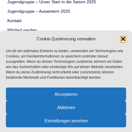
Jugendgruppe – Unser Start in die Saison 2025
Jugendgruppe – Auswintern 2025
Kontakt
Mitglied werden
Cookie-Zustimmung verwalten
Termine
Über Uns – Wir der FSCK
Um dir ein optimales Erlebnis zu bieten, verwenden wir Technologien wie
Cookies, um Geräteinformationen zu speichern und/oder darauf
Unser Revier – der Rursee
zuzugreifen. Wenn du diesen Technologien zustimmst, können wir Daten
wie das Surfverhalten oder eindeutige IDs auf dieser Website verarbeiten.
Unsere Jugend
Wenn du deine Zustimmung nicht erteilst oder zurückziehst, können
Vorstand
bestimmte Merkmale und Funktionen beeinträchtigt werden.
Akzeptieren
Ablehnen
Copyright 2024 Ford-Segel-Club Köln e.V.
Einstellungen ansehen
Impressum
Datenschutz
Kontakt
Cookie-Richtlinie (EU)