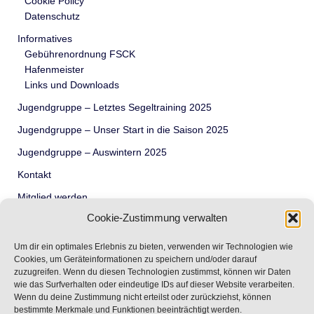
Cookie Policy
Datenschutz
Informatives
Gebührenordnung FSCK
Hafenmeister
Links und Downloads
Jugendgruppe – Letztes Segeltraining 2025
Jugendgruppe – Unser Start in die Saison 2025
Jugendgruppe – Auswintern 2025
Kontakt
Mitglied werden
Cookie-Zustimmung verwalten
Termine
Über Uns – Wir der FSCK
Um dir ein optimales Erlebnis zu bieten, verwenden wir Technologien wie
Cookies, um Geräteinformationen zu speichern und/oder darauf
Unser Revier – der Rursee
zuzugreifen. Wenn du diesen Technologien zustimmst, können wir Daten
wie das Surfverhalten oder eindeutige IDs auf dieser Website verarbeiten.
Unsere Jugend
Wenn du deine Zustimmung nicht erteilst oder zurückziehst, können
Vorstand
bestimmte Merkmale und Funktionen beeinträchtigt werden.