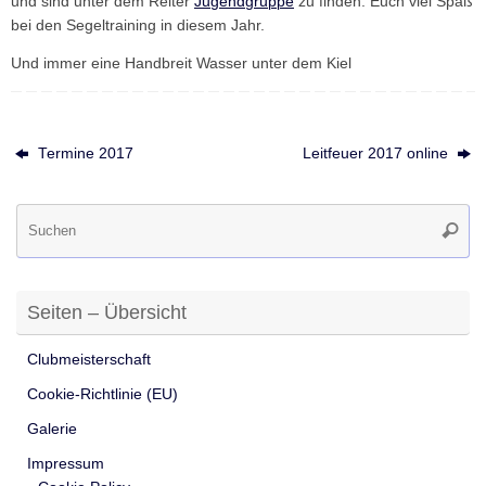
und sind unter dem Reiter
Jugendgruppe
zu finden. Euch viel Spaß
bei den Segeltraining in diesem Jahr.
Und immer eine Handbreit Wasser unter dem Kiel
Termine 2017
Leitfeuer 2017 online
Su
Suche
na
Seiten – Übersicht
Clubmeisterschaft
Cookie-Richtlinie (EU)
Galerie
Impressum