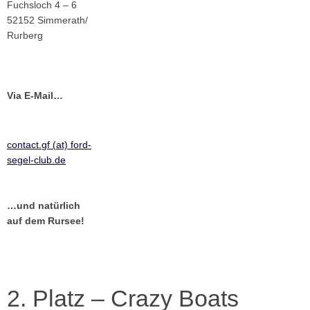
Fuchsloch 4 – 6
52152 Simmerath/
Rurberg
Via E-Mail…
contact.gf (at) ford-
segel-club.de
…und natürlich
auf dem Rursee!
2. Platz – Crazy Boats