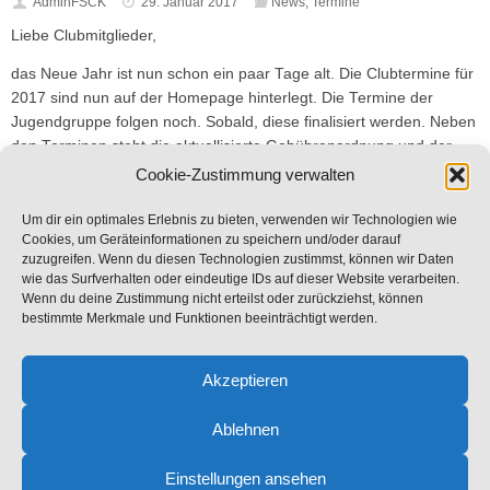
AdminFSCK
29. Januar 2017
News
,
Termine
Liebe Clubmitglieder,
das Neue Jahr ist nun schon ein paar Tage alt. Die Clubtermine für
2017 sind nun auf der Homepage hinterlegt. Die Termine der
Jugendgruppe folgen noch. Sobald, diese finalisiert werden. Neben
den Terminen steht die aktuallisierte Gebührenordnung und der
Stegplan 2017 nun auf der Homepage.
Cookie-Zustimmung verwalten
Weitere Informationen folgen und werden hier bekannt gegeben.
Um dir ein optimales Erlebnis zu bieten, verwenden wir Technologien wie
Cookies, um Geräteinformationen zu speichern und/oder darauf
Wir wünschen allen eine erfolgreiche Saison 2017 mit einer
zuzugreifen. Wenn du diesen Technologien zustimmst, können wir Daten
Handbreit Wasser unter dem Kiel.
wie das Surfverhalten oder eindeutige IDs auf dieser Website verarbeiten.
Wenn du deine Zustimmung nicht erteilst oder zurückziehst, können
bestimmte Merkmale und Funktionen beeinträchtigt werden.
Weitere Nachrichten
Akzeptieren
Ablehnen
Copyright 2024 Ford-Segel-Club Köln e.V.
Einstellungen ansehen